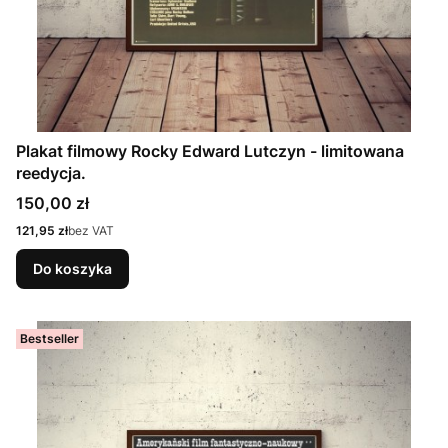
Plakat filmowy Rocky Edward Lutczyn - limitowana
reedycja.
Cena
150,00 zł
Cena
121,95 zł
bez VAT
Do koszyka
Bestseller