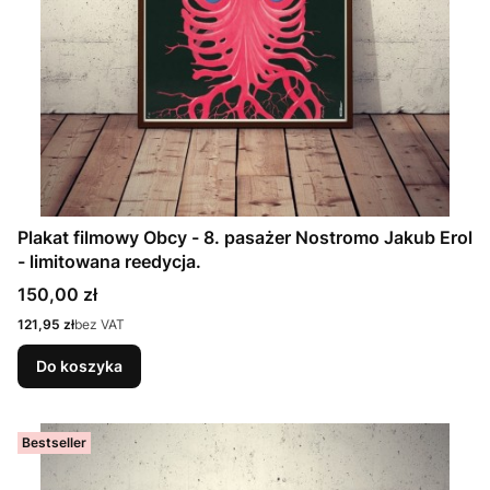
Plakat filmowy Obcy - 8. pasażer Nostromo Jakub Erol
- limitowana reedycja.
Cena
150,00 zł
Cena
121,95 zł
bez VAT
Do koszyka
Bestseller