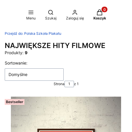
Produkty w koszy
Otwórz wyszukiwarkę
Menu
Szukaj
Zaloguj się
Koszyk
Przejdź do:
Polska Szkoła Plakatu
NAJWIĘKSZE HITY FILMOWE
Produkty:
9
Lista produktów
Sortowanie:
Domyślne
Strona
z 1
Bestseller