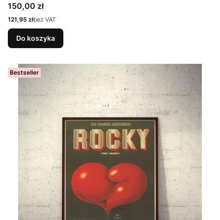
Cena
150,00 zł
Cena
121,95 zł
bez VAT
Do koszyka
Bestseller