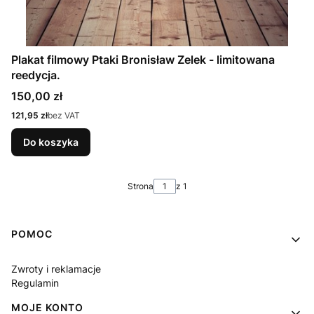
Plakat filmowy Ptaki Bronisław Zelek - limitowana
reedycja.
Cena
150,00 zł
Cena
121,95 zł
bez VAT
Do koszyka
Strona
z 1
Linki w stopce
POMOC
Zwroty i reklamacje
Regulamin
MOJE KONTO