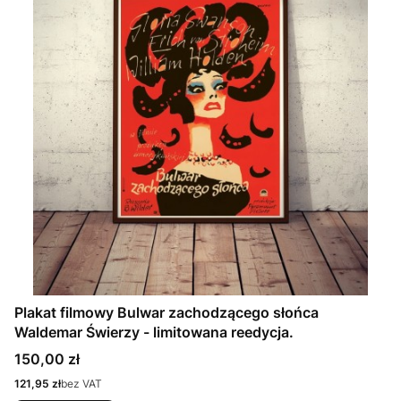
Plakat filmowy Bulwar zachodzącego słońca
Waldemar Świerzy - limitowana reedycja.
Cena
150,00 zł
Cena
121,95 zł
bez VAT