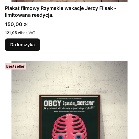
Plakat filmowy Rzymskie wakacje Jerzy Flisak -
limitowana reedycja.
Cena
150,00 zł
Cena
121,95 zł
bez VAT
Do koszyka
Bestseller