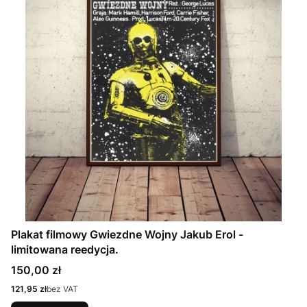
Plakat filmowy Gwiezdne Wojny Jakub Erol -
limitowana reedycja.
Cena
150,00 zł
Cena
121,95 zł
bez VAT