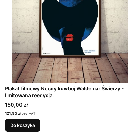
Plakat filmowy Nocny kowboj Waldemar Świerzy -
limitowana reedycja.
Cena
150,00 zł
Cena
121,95 zł
bez VAT
Do koszyka