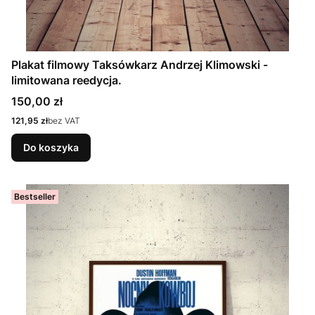
Plakat filmowy Taksówkarz Andrzej Klimowski -
limitowana reedycja.
Cena
150,00 zł
Cena
121,95 zł
bez VAT
Do koszyka
Bestseller