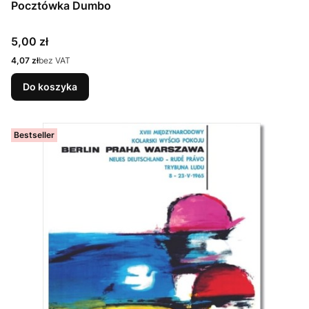
Pocztówka Dumbo
Cena
5,00 zł
Cena
4,07 zł
bez VAT
Do koszyka
Bestseller