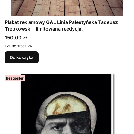
Plakat reklamowy GAL Linia Palestyńska Tadeusz
Trepkowski - limitowana reedycja.
Cena
150,00 zł
Cena
121,95 zł
bez VAT
Do koszyka
Bestseller