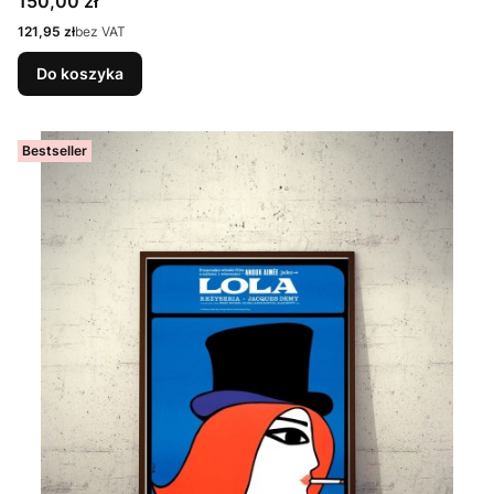
Cena
150,00 zł
Cena
121,95 zł
bez VAT
Do koszyka
Bestseller