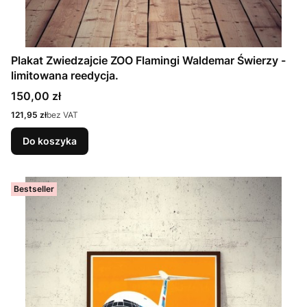
Plakat Zwiedzajcie ZOO Flamingi Waldemar Świerzy -
limitowana reedycja.
Cena
150,00 zł
Cena
121,95 zł
bez VAT
Do koszyka
Bestseller