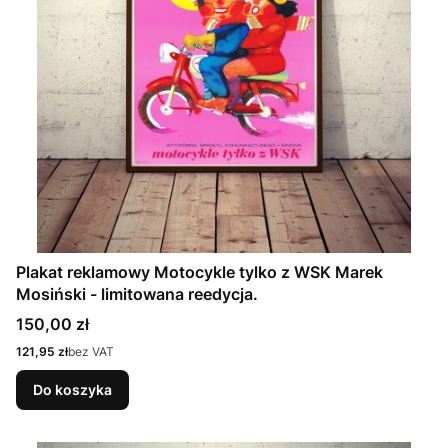
Plakat reklamowy Motocykle tylko z WSK Marek
Mosiński - limitowana reedycja.
Cena
150,00 zł
Cena
121,95 zł
bez VAT
Do koszyka