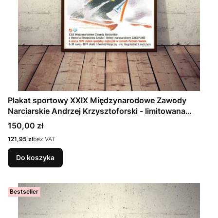
Plakat sportowy XXIX Międzynarodowe Zawody
Narciarskie Andrzej Krzysztoforski - limitowana
reedycja.
Cena
150,00 zł
Cena
121,95 zł
bez VAT
Do koszyka
Bestseller