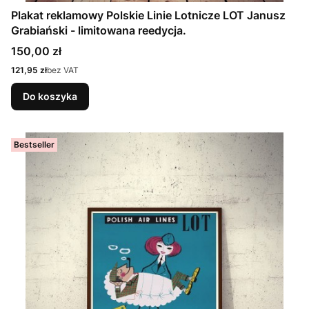
Plakat reklamowy Polskie Linie Lotnicze LOT Janusz
Grabiański - limitowana reedycja.
Cena
150,00 zł
Cena
121,95 zł
bez VAT
Do koszyka
Bestseller