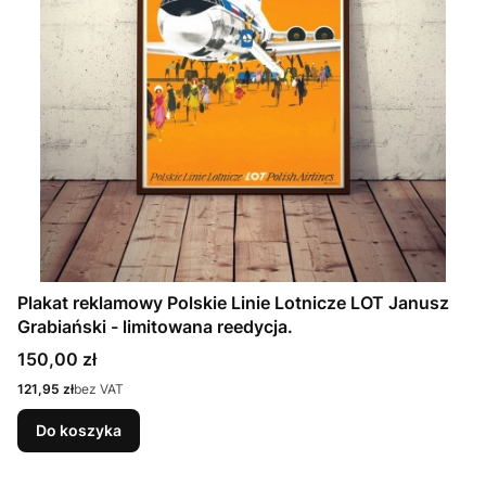
Plakat reklamowy Polskie Linie Lotnicze LOT Janusz
Grabiański - limitowana reedycja.
Cena
150,00 zł
Cena
121,95 zł
bez VAT
Do koszyka