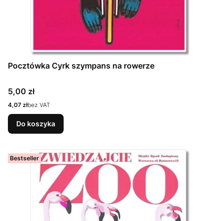
Pocztówka Cyrk szympans na rowerze
Cena
5,00 zł
Cena
4,07 zł
bez VAT
Do koszyka
Bestseller