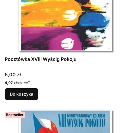
Pocztówka XVIII Wyścig Pokoju
Cena
5,00 zł
Cena
4,07 zł
bez VAT
Do koszyka
Bestseller