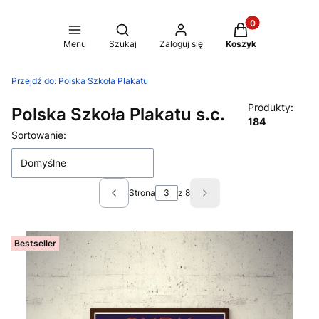
Produkty w koszy
Otwórz wyszukiwarkę
Menu
Szukaj
Zaloguj się
Koszyk
Przejdź do:
Polska Szkoła Plakatu
Produkty:
Polska Szkoła Plakatu s.c.
184
Lista produktów
Sortowanie:
Domyślne
Strona
z 8
Poprzednie produkty
Następne produkty
Bestseller