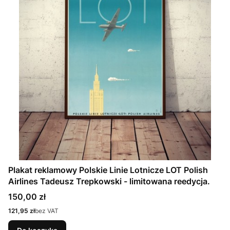
Plakat reklamowy Polskie Linie Lotnicze LOT Polish
Airlines Tadeusz Trepkowski - limitowana reedycja.
Cena
150,00 zł
Cena
121,95 zł
bez VAT