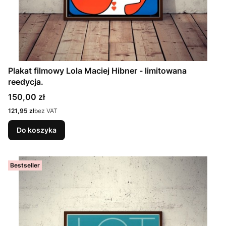
Plakat filmowy Lola Maciej Hibner - limitowana
reedycja.
Cena
150,00 zł
Cena
121,95 zł
bez VAT
Do koszyka
Bestseller