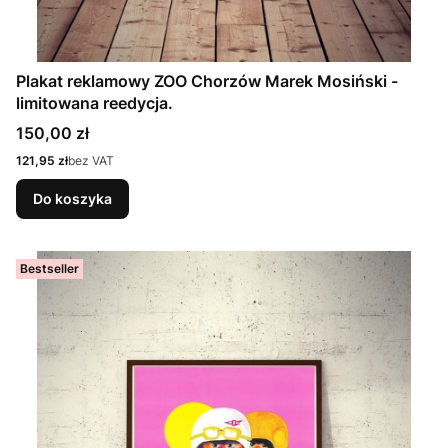
Plakat reklamowy ZOO Chorzów Marek Mosiński -
limitowana reedycja.
Cena
150,00 zł
Cena
121,95 zł
bez VAT
Do koszyka
Bestseller