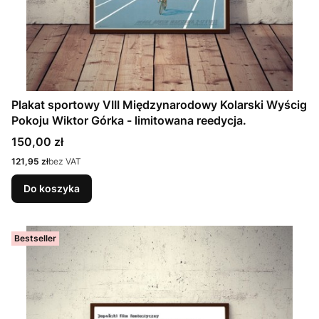
Plakat sportowy VIII Międzynarodowy Kolarski Wyścig
Pokoju Wiktor Górka - limitowana reedycja.
Cena
150,00 zł
Cena
121,95 zł
bez VAT
Do koszyka
Bestseller