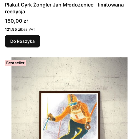
Plakat Cyrk Żongler Jan Młodożeniec - limitowana
reedycja.
Cena
150,00 zł
Cena
121,95 zł
bez VAT
Do koszyka
Bestseller