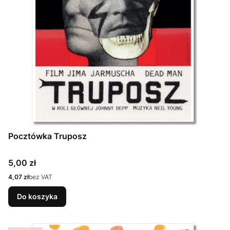
Pocztówka Truposz
Cena
5,00 zł
Cena
4,07 zł
bez VAT
Do koszyka