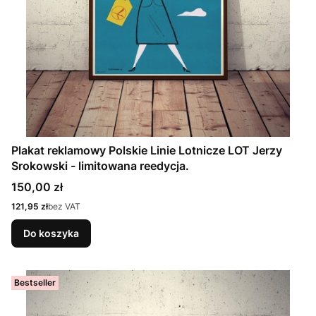
Plakat reklamowy Polskie Linie Lotnicze LOT Jerzy
Srokowski - limitowana reedycja.
Cena
150,00 zł
Cena
121,95 zł
bez VAT
Do koszyka
Bestseller