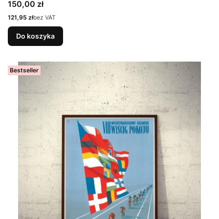
Cena
150,00 zł
Cena
121,95 zł
bez VAT
Do koszyka
Bestseller