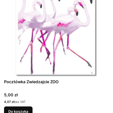
Pocztówka Zwiedzajcie ZOO
Cena
5,00 zł
Cena
4,07 zł
bez VAT
Do koszyka