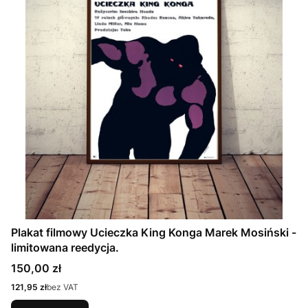
Plakat filmowy Ucieczka King Konga Marek Mosiński -
limitowana reedycja.
Cena
150,00 zł
Cena
121,95 zł
bez VAT