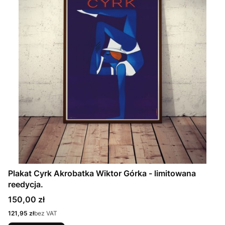
Plakat Cyrk Akrobatka Wiktor Górka - limitowana
reedycja.
Cena
150,00 zł
Cena
121,95 zł
bez VAT